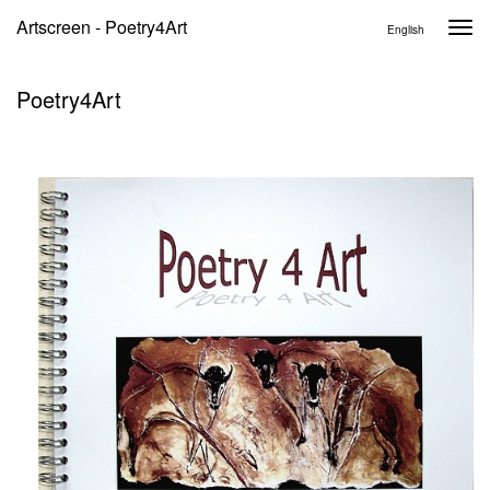
Artscreen - Poetry4Art
Togg
English
navi
Poetry4Art