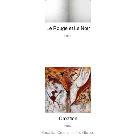
Le Rouge et Le Noir
2012
Le Rouge et Le noir
Rood en Zwart
Foto op Forex met zwarte
aluminium lijst
Dit werk is ook te zien geweest op de tentoonstelling
Mea Vulva in Leeuwarden
Creation
2007
Creation Creation of life Giclee