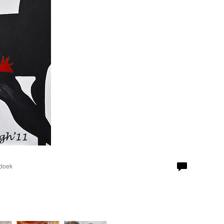
 doek
LiberationAvril Avryl