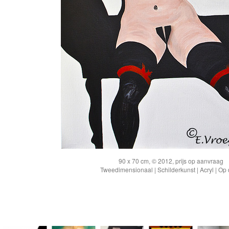
90 x 70 cm, © 2012, prijs op aanvraag
Tweedimensionaal | Schilderkunst | Acryl | Op