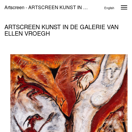
Artscreen - ARTSCREEN KUNST IN DE GALERIE VAN ELLEN VROEGH
Togg
English
navi
ARTSCREEN KUNST IN DE GALERIE VAN
ELLEN VROEGH