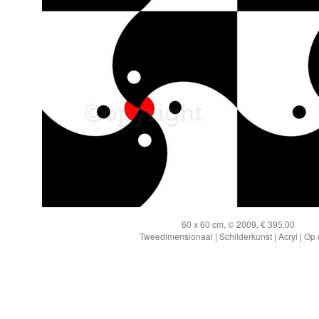
60 x 60 cm, © 2009, € 395,00
Tweedimensionaal | Schilderkunst | Acryl | Op