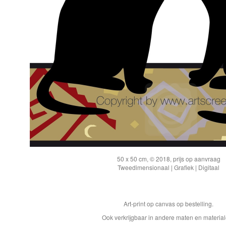
50 x 50 cm, © 2018, prijs op aanvraag
Tweedimensionaal | Grafiek | Digitaal
Art-print op canvas op bestelling.
Ook verkrijgbaar in andere maten en materia