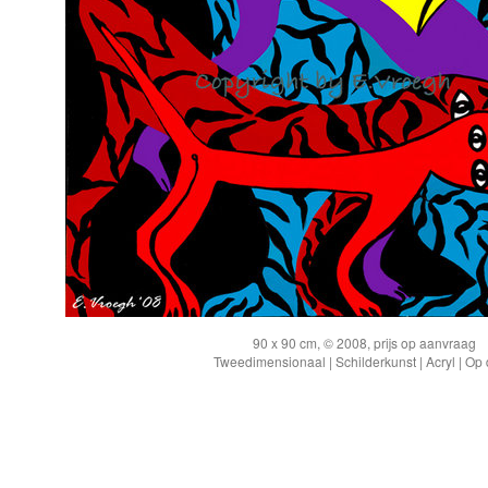
90 x 90 cm, © 2008, prijs op aanvraag
Tweedimensionaal | Schilderkunst | Acryl | Op