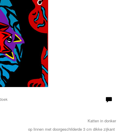
 doek
Katten in donker
op linnen met doorgeschilderde 3 cm dikke zijkant