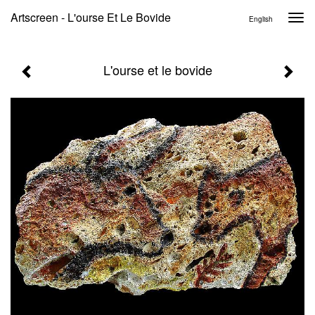
Artscreen - L'ourse Et Le Bovide
Togg
English
navi
L'ourse et le bovide