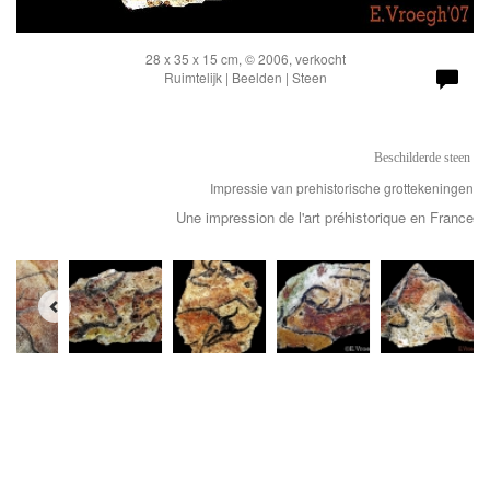
28 x 35 x 15 cm, © 2006, verkocht
Ruimtelijk | Beelden | Steen
Beschilderde steen
Impressie van prehistorische grottekeningen
Une impression de l'art préhistorique en France