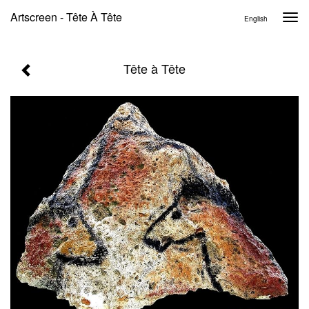
Artscreen - Tête À Tête
Togg
English
navi
Tête à Tête