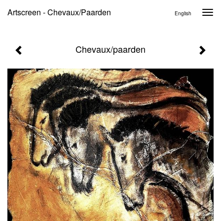
Artscreen - Chevaux/paarden
Togg
English
navi
Chevaux/paarden